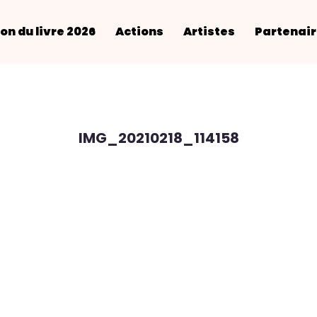
on du livre 2026
Actions
Artistes
Partenai
IMG_20210218_114158