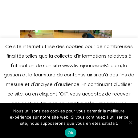
Ce site internet utilise des cookies pour de nombreuses
finalités telles que la collecte d'informations relatives à
l'utilisation de son site www.livrejeunesse82.com, la
gestion et la fourniture de contenus ainsi qu'à des fins de
mesure et d'analyse d'audience. En continuant d'utiliser
ce site, ou en cliquant "OK", vous acceptez de recevoir
des cookies. Pour en savoir plus et/ou modifier vos
Nous utilisons des cookies pour vous garantir la meilleure
préférences en matière de cookies, merci de vous référer
expérience sur notre site web. Si vous continuez à utiliser ce
à notre politique sur les cookies.
site, nous supposerons que vous en êtes satisfait.
Accepter
Ok
En savoir plus