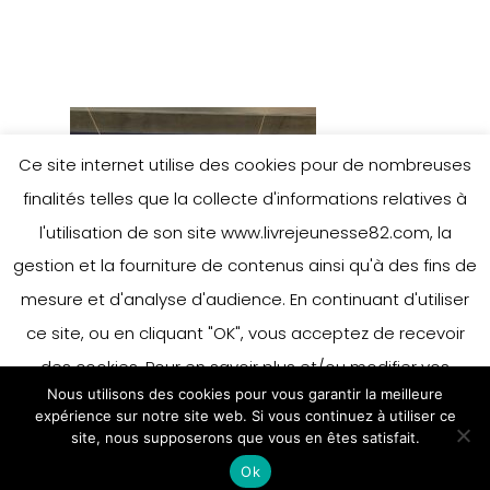
Ce site internet utilise des cookies pour de nombreuses
finalités telles que la collecte d'informations relatives à
l'utilisation de son site www.livrejeunesse82.com, la
gestion et la fourniture de contenus ainsi qu'à des fins de
mesure et d'analyse d'audience. En continuant d'utiliser
ce site, ou en cliquant "OK", vous acceptez de recevoir
des cookies. Pour en savoir plus et/ou modifier vos
Nous utilisons des cookies pour vous garantir la meilleure
préférences en matière de cookies, merci de vous référer
expérience sur notre site web. Si vous continuez à utiliser ce
à notre politique sur les cookies.
site, nous supposerons que vous en êtes satisfait.
Accepter
Ok
En savoir plus