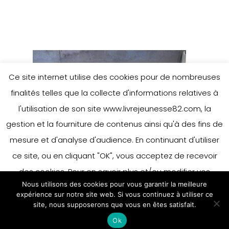
Ce site internet utilise des cookies pour de nombreuses
finalités telles que la collecte d'informations relatives à
l'utilisation de son site www.livrejeunesse82.com, la
gestion et la fourniture de contenus ainsi qu'à des fins de
mesure et d'analyse d'audience. En continuant d'utiliser
ce site, ou en cliquant "OK", vous acceptez de recevoir
des cookies. Pour en savoir plus et/ou modifier vos
Nous utilisons des cookies pour vous garantir la meilleure
préférences en matière de cookies, merci de vous référer
expérience sur notre site web. Si vous continuez à utiliser ce
à notre politique sur les cookies.
site, nous supposerons que vous en êtes satisfait.
Accepter
Ok
En savoir plus