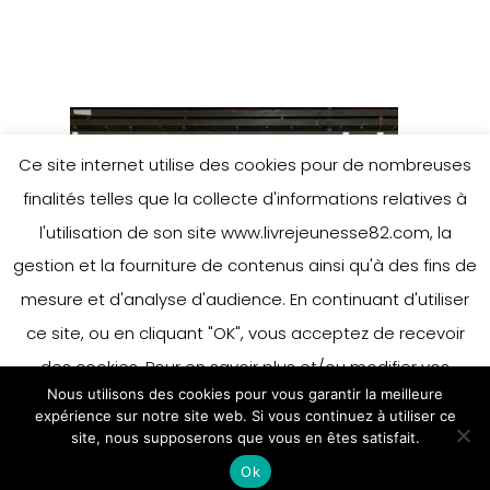
Ce site internet utilise des cookies pour de nombreuses
finalités telles que la collecte d'informations relatives à
l'utilisation de son site www.livrejeunesse82.com, la
gestion et la fourniture de contenus ainsi qu'à des fins de
mesure et d'analyse d'audience. En continuant d'utiliser
ce site, ou en cliquant "OK", vous acceptez de recevoir
des cookies. Pour en savoir plus et/ou modifier vos
Nous utilisons des cookies pour vous garantir la meilleure
préférences en matière de cookies, merci de vous référer
expérience sur notre site web. Si vous continuez à utiliser ce
à notre politique sur les cookies.
site, nous supposerons que vous en êtes satisfait.
Accepter
Ok
En savoir plus