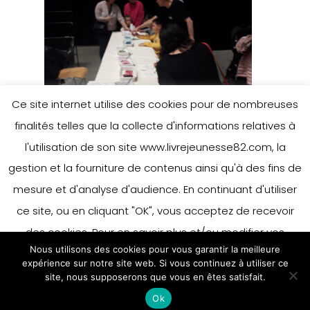
Ce site internet utilise des cookies pour de nombreuses
finalités telles que la collecte d'informations relatives à
l'utilisation de son site www.livrejeunesse82.com, la
gestion et la fourniture de contenus ainsi qu'à des fins de
mesure et d'analyse d'audience. En continuant d'utiliser
ce site, ou en cliquant "OK", vous acceptez de recevoir
des cookies. Pour en savoir plus et/ou modifier vos
Nous utilisons des cookies pour vous garantir la meilleure
préférences en matière de cookies, merci de vous référer
expérience sur notre site web. Si vous continuez à utiliser ce
à notre politique sur les cookies.
site, nous supposerons que vous en êtes satisfait.
Accepter
Ok
En savoir plus