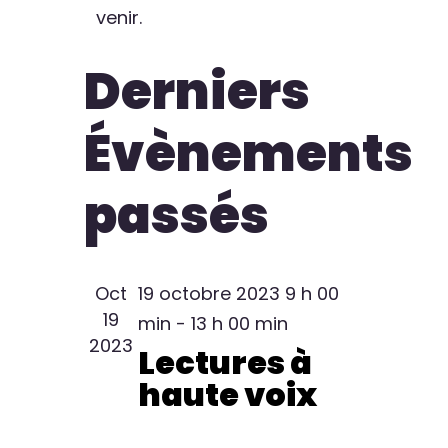
de
cons
venir.
Derniers
Évènements
Évènements
passés
Oct
19 octobre 2023 9 h 00
19
min
-
13 h 00 min
2023
Lectures à
haute voix