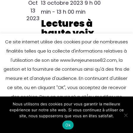
Oct
13 octobre 2023 9 h 00
13
min
-
13 h 00 min
2023
Lectures à
haute voix
Ce site internet utilise des cookies pour de nombreuses
finalités telles que la collecte d'informations relatives à
Oct
12 octobre 2023 9 h 00
12
min
-
13 h 00 min
l'utilisation de son site www.livrejeunesse82.com, la
2023
Lectures à
gestion et la fourniture de contenus ainsi qu'à des fins de
haute voix
mesure et d'analyse d'audience. En continuant d'utiliser
ce site, ou en cliquant "OK", vous acceptez de recevoir
des cookies. Pour en savoir plus et/ou modifier vos
Nous utilisons des cookies pour vous garantir la meilleure
préférences en matière de cookies, merci de vous référer
expérience sur notre site web. Si vous continuez à utiliser ce
à notre politique sur les cookies.
site, nous supposerons que vous en êtes satisfait.
Accepter
Ok
En savoir plus