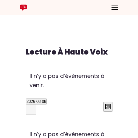
Lecture À Haute Voix
Il n’y a pas d’évènements à
venir.
2026-08-09
Navig
Nav
Sélectionnez
Mois
de
une
Calendrier
vues
par
date.
Évèn
Il n’y a pas d’évènements à