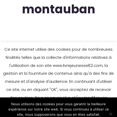
montauban
Ce site internet utilise des cookies pour de nombreuses
finalités telles que la collecte d'informations relatives à
l'utilisation de son site www.livrejeunesse82.com, la
gestion et la fourniture de contenus ainsi qu'à des fins de
mesure et d'analyse d'audience. En continuant d'utiliser
ce site, ou en cliquant "OK", vous acceptez de recevoir
des cookies. Pour en savoir plus et/ou modifier vos
Nous utilisons des cookies pour vous garantir la meilleure
préférences en matière de cookies, merci de vous référer
expérience sur notre site web. Si vous continuez à utiliser ce
à notre politique sur les cookies.
site, nous supposerons que vous en êtes satisfait.
Accepter