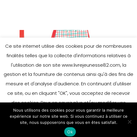
Ce site internet utilise des cookies pour de nombreuses
finalités telles que la collecte d'informations relatives à
l'utilisation de son site www.livrejeunesse82.com, la
gestion et la fourniture de contenus ainsi qu'à des fins de
mesure et d'analyse d'audience. En continuant d'utiliser
ce site, ou en cliquant "OK", vous acceptez de recevoir
des cookies. Pour en savoir plus et/ou modifier vos
Nous utilisons des cookies pour vous garantir la meilleure
préférences en matière de cookies, merci de vous référer
expérience sur notre site web. Si vous continuez à utiliser ce
à notre politique sur les cookies.
site, nous supposerons que vous en êtes satisfait.
Accepter
Ok
En savoir plus