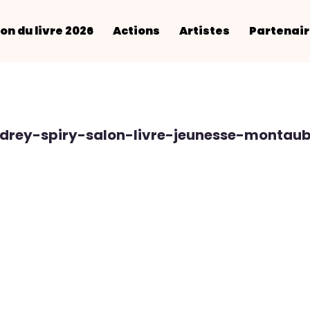
on du livre 2026
Actions
Artistes
Partenai
drey-spiry-salon-livre-jeunesse-montau