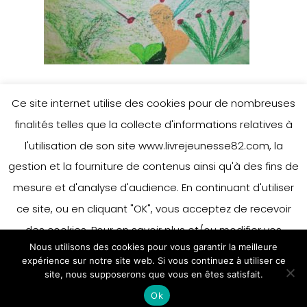
Ce site internet utilise des cookies pour de nombreuses
finalités telles que la collecte d'informations relatives à
l'utilisation de son site www.livrejeunesse82.com, la
gestion et la fourniture de contenus ainsi qu'à des fins de
mesure et d'analyse d'audience. En continuant d'utiliser
ce site, ou en cliquant "OK", vous acceptez de recevoir
des cookies. Pour en savoir plus et/ou modifier vos
Nous utilisons des cookies pour vous garantir la meilleure
préférences en matière de cookies, merci de vous référer
expérience sur notre site web. Si vous continuez à utiliser ce
à notre politique sur les cookies.
site, nous supposerons que vous en êtes satisfait.
Accepter
Ok
En savoir plus