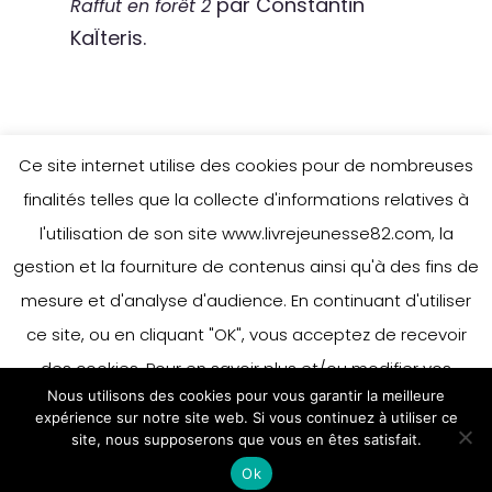
par Constantin
Raffut en forêt 2
KaÏteris.
Ce site internet utilise des cookies pour de nombreuses
finalités telles que la collecte d'informations relatives à
l'utilisation de son site www.livrejeunesse82.com, la
gestion et la fourniture de contenus ainsi qu'à des fins de
mesure et d'analyse d'audience. En continuant d'utiliser
ce site, ou en cliquant "OK", vous acceptez de recevoir
des cookies. Pour en savoir plus et/ou modifier vos
Nous utilisons des cookies pour vous garantir la meilleure
préférences en matière de cookies, merci de vous référer
expérience sur notre site web. Si vous continuez à utiliser ce
à notre politique sur les cookies.
site, nous supposerons que vous en êtes satisfait.
Accepter
Ok
En savoir plus