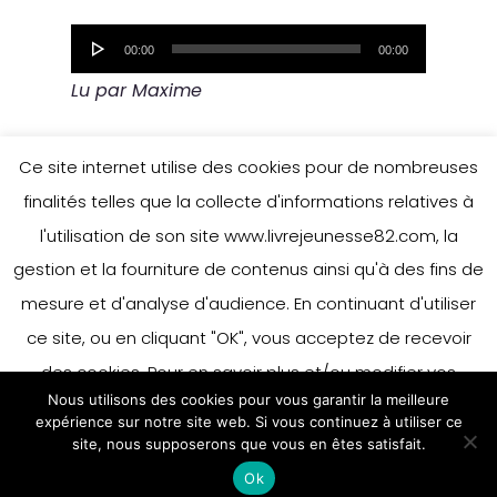
Lecteur
00:00
00:00
audio
Lu par Maxime
Ce site internet utilise des cookies pour de nombreuses
finalités telles que la collecte d'informations relatives à
l'utilisation de son site www.livrejeunesse82.com, la
gestion et la fourniture de contenus ainsi qu'à des fins de
mesure et d'analyse d'audience. En continuant d'utiliser
ce site, ou en cliquant "OK", vous acceptez de recevoir
des cookies. Pour en savoir plus et/ou modifier vos
Nous utilisons des cookies pour vous garantir la meilleure
préférences en matière de cookies, merci de vous référer
expérience sur notre site web. Si vous continuez à utiliser ce
à notre politique sur les cookies.
site, nous supposerons que vous en êtes satisfait.
Accepter
Ok
En savoir plus