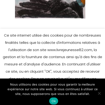
Ce site internet utilise des cookies pour de nombreuses
finalités telles que la collecte d'informations relatives à
l'utilisation de son site www.livrejeunesse82.com, la
gestion et la fourniture de contenus ainsi qu'à des fins de
mesure et d'analyse d'audience. En continuant d'utiliser
ce site, ou en cliquant "OK", vous acceptez de recevoir
des cookies. Pour en savoir plus et/ou modifier vos
Nous utilisons des cookies pour vous garantir la meilleure
préférences en matière de cookies, merci de vous référer
expérience sur notre site web. Si vous continuez à utiliser ce
à notre politique sur les cookies.
site, nous supposerons que vous en êtes satisfait.
Accepter
Ok
En savoir plus