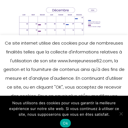
Ce site internet utilise des cookies pour de nombreuses
finalités telles que la collecte d'informations relatives à
l'utilisation de son site www.livrejeunesse82.com, la
gestion et la fourniture de contenus ainsi qu'à des fins de
mesure et d'analyse d'audience. En continuant d'utiliser
ce site, ou en cliquant "OK", vous acceptez de recevoir
des cookies. Pour en savoir plus et/ou modifier vos
Nous utilisons des cookies pour vous garantir la meilleure
préférences en matière de cookies, merci de vous référer
expérience sur notre site web. Si vous continuez à utiliser ce
à notre politique sur les cookies.
site, nous supposerons que vous en êtes satisfait.
Accepter
Ok
En savoir plus