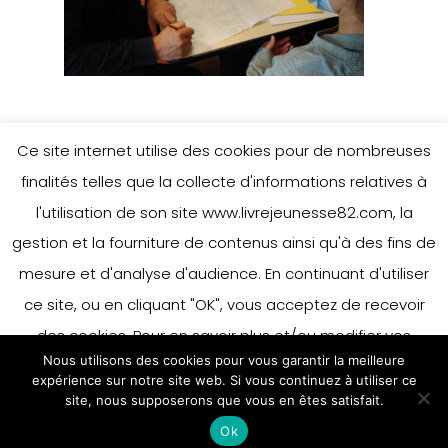
Ce site internet utilise des cookies pour de nombreuses
finalités telles que la collecte d'informations relatives à
l'utilisation de son site www.livrejeunesse82.com, la
gestion et la fourniture de contenus ainsi qu'à des fins de
mesure et d'analyse d'audience. En continuant d'utiliser
ce site, ou en cliquant "OK", vous acceptez de recevoir
des cookies. Pour en savoir plus et/ou modifier vos
Nous utilisons des cookies pour vous garantir la meilleure
préférences en matière de cookies, merci de vous référer
expérience sur notre site web. Si vous continuez à utiliser ce
à notre politique sur les cookies.
site, nous supposerons que vous en êtes satisfait.
Accepter
Ok
En savoir plus