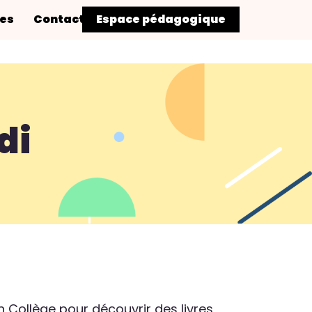
res
Contact
Espace pédagogique
di
n Collège pour découvrir des livres