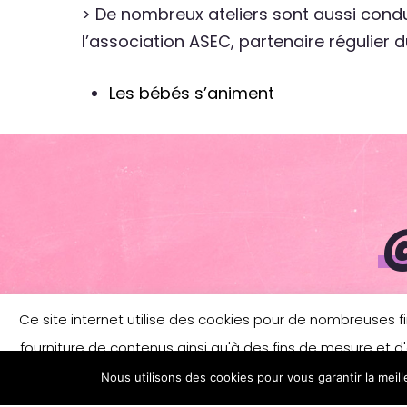
> De nombreux ateliers sont aussi con
l’association ASEC, partenaire régulier d
Les bébés s’animent
Ce site internet utilise des cookies pour de nombreuses fina
fourniture de contenus ainsi qu'à des fins de mesure et d'
Nous utilisons des cookies pour vous garantir la meil
savoir plus et/ou modifier vos préférences e