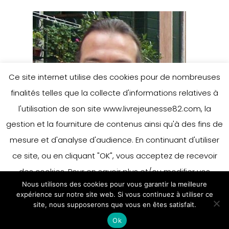
Ce site internet utilise des cookies pour de nombreuses
finalités telles que la collecte d'informations relatives à
l'utilisation de son site www.livrejeunesse82.com, la
gestion et la fourniture de contenus ainsi qu'à des fins de
mesure et d'analyse d'audience. En continuant d'utiliser
ce site, ou en cliquant "OK", vous acceptez de recevoir
des cookies. Pour en savoir plus et/ou modifier vos
Nous utilisons des cookies pour vous garantir la meilleure
préférences en matière de cookies, merci de vous référer
expérience sur notre site web. Si vous continuez à utiliser ce
Nicolas de Hirsching
à notre politique sur les cookies.
site, nous supposerons que vous en êtes satisfait.
Accepter
Ok
En savoir plus