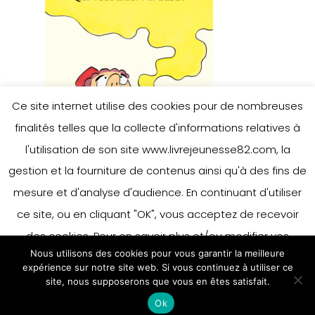
Ce site internet utilise des cookies pour de nombreuses
finalités telles que la collecte d'informations relatives à
l'utilisation de son site www.livrejeunesse82.com, la
gestion et la fourniture de contenus ainsi qu'à des fins de
mesure et d'analyse d'audience. En continuant d'utiliser
ce site, ou en cliquant "OK", vous acceptez de recevoir
des cookies. Pour en savoir plus et/ou modifier vos
Nous utilisons des cookies pour vous garantir la meilleure
préférences en matière de cookies, merci de vous référer
expérience sur notre site web. Si vous continuez à utiliser ce
à notre politique sur les cookies.
site, nous supposerons que vous en êtes satisfait.
Accepter
Ok
En savoir plus