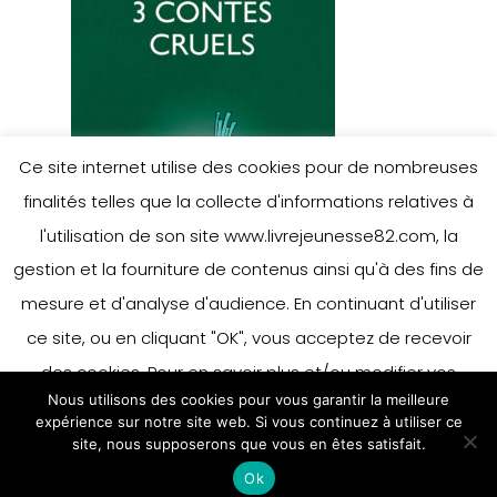
Ce site internet utilise des cookies pour de nombreuses
finalités telles que la collecte d'informations relatives à
l'utilisation de son site www.livrejeunesse82.com, la
gestion et la fourniture de contenus ainsi qu'à des fins de
mesure et d'analyse d'audience. En continuant d'utiliser
ce site, ou en cliquant "OK", vous acceptez de recevoir
des cookies. Pour en savoir plus et/ou modifier vos
Nous utilisons des cookies pour vous garantir la meilleure
préférences en matière de cookies, merci de vous référer
expérience sur notre site web. Si vous continuez à utiliser ce
à notre politique sur les cookies.
site, nous supposerons que vous en êtes satisfait.
Accepter
Ok
En savoir plus