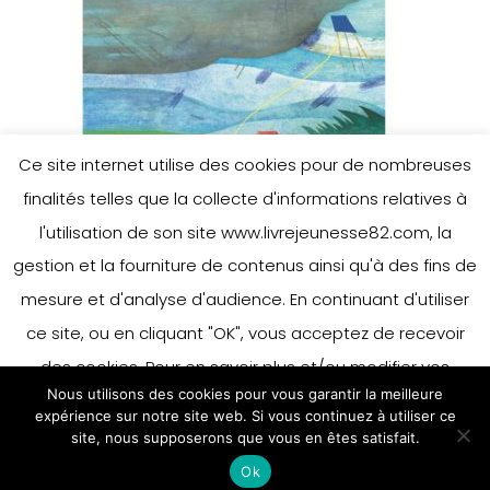
Ce site internet utilise des cookies pour de nombreuses
finalités telles que la collecte d'informations relatives à
l'utilisation de son site www.livrejeunesse82.com, la
gestion et la fourniture de contenus ainsi qu'à des fins de
mesure et d'analyse d'audience. En continuant d'utiliser
ce site, ou en cliquant "OK", vous acceptez de recevoir
des cookies. Pour en savoir plus et/ou modifier vos
Nous utilisons des cookies pour vous garantir la meilleure
préférences en matière de cookies, merci de vous référer
expérience sur notre site web. Si vous continuez à utiliser ce
à notre politique sur les cookies.
site, nous supposerons que vous en êtes satisfait.
Accepter
Ok
En savoir plus