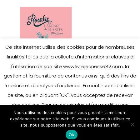
Ce site internet utilise des cookies pour de nombreuses
finalités telles que la collecte d'informations relatives à
l'utilisation de son site www.livrejeunesse82.com, la
gestion et la fourniture de contenus ainsi qu'à des fins de
mesure et d'analyse d'audience. En continuant d'utiliser
ce site, ou en cliquant "OK", vous acceptez de recevoir
des cookies. Pour en savoir plus et/ou modifier vos
Nous utilisons des cookies pour vous garantir la meilleure
préférences en matière de cookies, merci de vous référer
expérience sur notre site web. Si vous continuez à utiliser ce
à notre politique sur les cookies.
site, nous supposerons que vous en êtes satisfait.
Accepter
Ok
En savoir plus