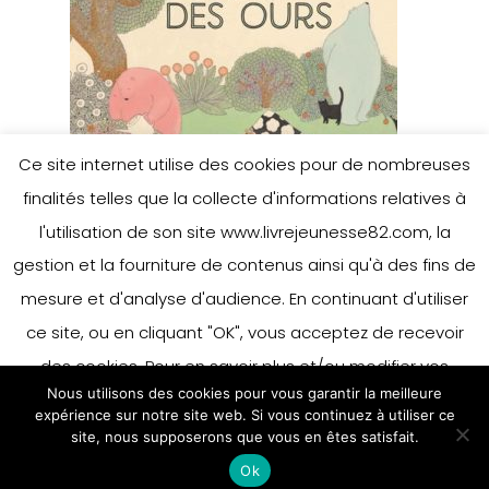
Ce site internet utilise des cookies pour de nombreuses
finalités telles que la collecte d'informations relatives à
l'utilisation de son site www.livrejeunesse82.com, la
gestion et la fourniture de contenus ainsi qu'à des fins de
mesure et d'analyse d'audience. En continuant d'utiliser
ce site, ou en cliquant "OK", vous acceptez de recevoir
des cookies. Pour en savoir plus et/ou modifier vos
Nous utilisons des cookies pour vous garantir la meilleure
préférences en matière de cookies, merci de vous référer
expérience sur notre site web. Si vous continuez à utiliser ce
à notre politique sur les cookies.
site, nous supposerons que vous en êtes satisfait.
Accepter
Ok
En savoir plus