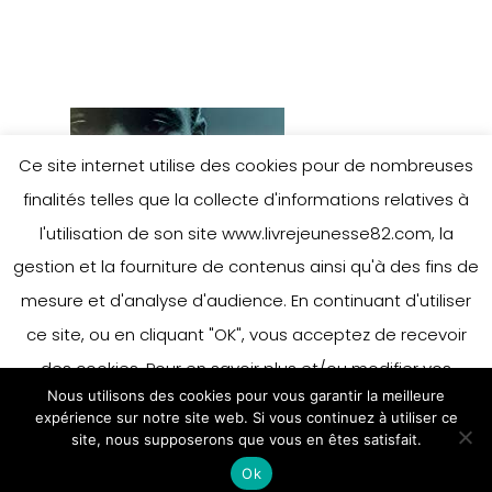
Ce site internet utilise des cookies pour de nombreuses
finalités telles que la collecte d'informations relatives à
l'utilisation de son site www.livrejeunesse82.com, la
gestion et la fourniture de contenus ainsi qu'à des fins de
mesure et d'analyse d'audience. En continuant d'utiliser
ce site, ou en cliquant "OK", vous acceptez de recevoir
des cookies. Pour en savoir plus et/ou modifier vos
Nous utilisons des cookies pour vous garantir la meilleure
préférences en matière de cookies, merci de vous référer
expérience sur notre site web. Si vous continuez à utiliser ce
à notre politique sur les cookies.
site, nous supposerons que vous en êtes satisfait.
Accepter
Ok
En savoir plus