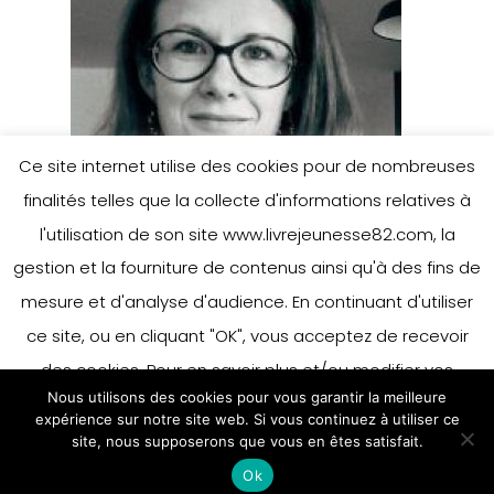
Ce site internet utilise des cookies pour de nombreuses
finalités telles que la collecte d'informations relatives à
l'utilisation de son site www.livrejeunesse82.com, la
gestion et la fourniture de contenus ainsi qu'à des fins de
mesure et d'analyse d'audience. En continuant d'utiliser
ce site, ou en cliquant "OK", vous acceptez de recevoir
des cookies. Pour en savoir plus et/ou modifier vos
Nous utilisons des cookies pour vous garantir la meilleure
préférences en matière de cookies, merci de vous référer
expérience sur notre site web. Si vous continuez à utiliser ce
à notre politique sur les cookies.
site, nous supposerons que vous en êtes satisfait.
Accepter
Ok
En savoir plus