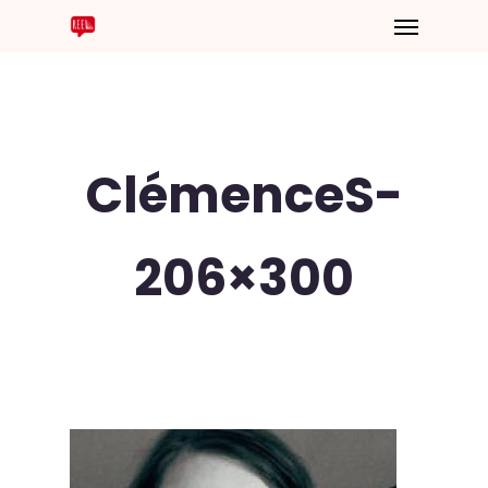
ClémenceS-
206×300