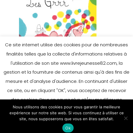
Ce site internet utilise des cookies pour de nombreuses
finalités telles que la collecte d'informations relatives à
l'utilisation de son site www.livrejeunesse82.com, la
gestion et la fourniture de contenus ainsi qu'à des fins de
mesure et d'analyse d'audience. En continuant d'utiliser
ce site, ou en cliquant "OK", vous acceptez de recevoir
des cookies. Pour en savoir plus et/ou modifier vos
Nous utilisons des cookies pour vous garantir la meilleure
préférences en matière de cookies, merci de vous référer
expérience sur notre site web. Si vous continuez à utiliser ce
à notre politique sur les cookies.
site, nous supposerons que vous en êtes satisfait.
Accepter
Ok
En savoir plus