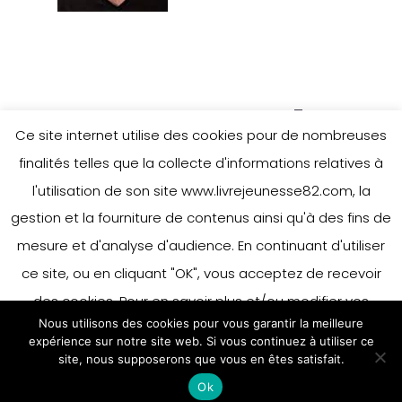
Leave a Reply
Ce site internet utilise des cookies pour de nombreuses
finalités telles que la collecte d'informations relatives à
l'utilisation de son site www.livrejeunesse82.com, la
You must be
logged in
to post a
gestion et la fourniture de contenus ainsi qu'à des fins de
comment.
mesure et d'analyse d'audience. En continuant d'utiliser
ce site, ou en cliquant "OK", vous acceptez de recevoir
des cookies. Pour en savoir plus et/ou modifier vos
Nous utilisons des cookies pour vous garantir la meilleure
préférences en matière de cookies, merci de vous référer
expérience sur notre site web. Si vous continuez à utiliser ce
à notre politique sur les cookies.
site, nous supposerons que vous en êtes satisfait.
Accepter
Ok
En savoir plus