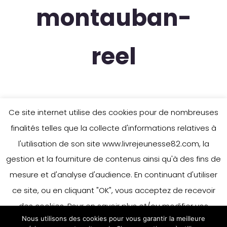
montauban-
reel
Ce site internet utilise des cookies pour de nombreuses
finalités telles que la collecte d'informations relatives à
l'utilisation de son site www.livrejeunesse82.com, la
gestion et la fourniture de contenus ainsi qu'à des fins de
mesure et d'analyse d'audience. En continuant d'utiliser
ce site, ou en cliquant "OK", vous acceptez de recevoir
des cookies. Pour en savoir plus et/ou modifier vos
Nous utilisons des cookies pour vous garantir la meilleure
préférences en matière de cookies, merci de vous référer