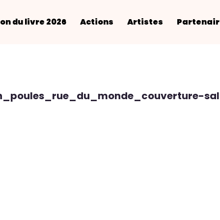
on du livre 2026
Actions
Artistes
Partenai
in_poules_rue_du_monde_couverture-salo