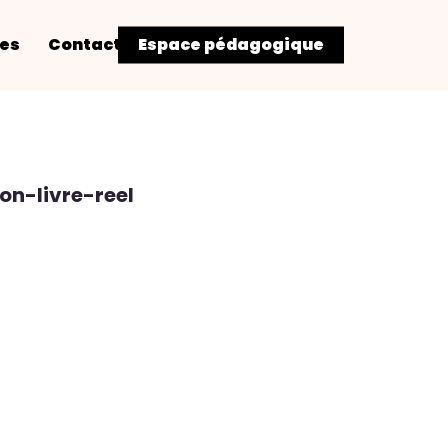
res
Contact
Espace pédagogique
n-livre-reel