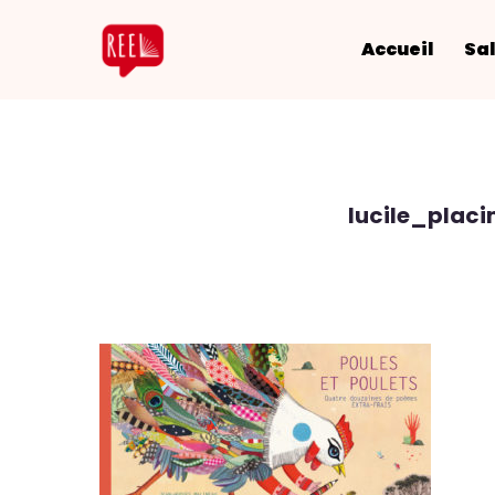
Accueil
Sal
lucile_plac