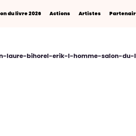
on du livre 2026
Actions
Artistes
Partenai
n-laure-bihorel-erik-l-homme-salon-du-