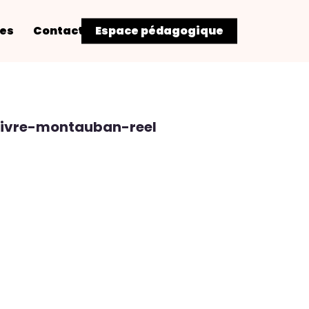
res
Contact
Espace pédagogique
livre-montauban-reel