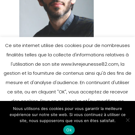
Ce site internet utilise des cookies pour de nombreuses
finalités telles que la collecte d'informations relatives à
l'utilisation de son site www.livrejeunesse82.com, la
gestion et la fourniture de contenus ainsi qu'à des fins de
mesure et d'analyse d'audience. En continuant d'utiliser
ce site, ou en cliquant "OK", vous acceptez de recevoir
des cookies. Pour en savoir plus et/ou modifier vos
Nous utilisons des cookies pour vous garantir la meilleure
préférences en matière de cookies, merci de vous référer
expérience sur notre site web. Si vous continuez à utiliser ce
à notre politique sur les cookies.
site, nous supposerons que vous en êtes satisfait.
Accepter
Ok
En savoir plus