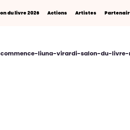
on du livre 2026
Actions
Artistes
Partenai
ommence-liuna-virardi-salon-du-livre