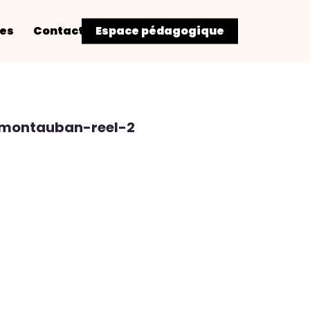
res
Contact
Espace pédagogique
-montauban-reel-2