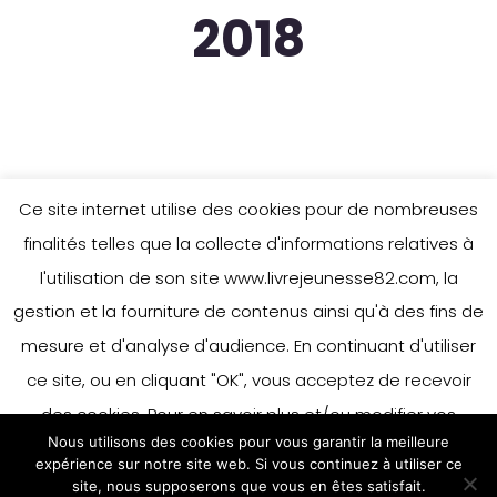
2018
Ce site internet utilise des cookies pour de nombreuses
finalités telles que la collecte d'informations relatives à
l'utilisation de son site www.livrejeunesse82.com, la
gestion et la fourniture de contenus ainsi qu'à des fins de
mesure et d'analyse d'audience. En continuant d'utiliser
ce site, ou en cliquant "OK", vous acceptez de recevoir
des cookies. Pour en savoir plus et/ou modifier vos
Nous utilisons des cookies pour vous garantir la meilleure
préférences en matière de cookies, merci de vous référer
expérience sur notre site web. Si vous continuez à utiliser ce
à notre politique sur les cookies.
site, nous supposerons que vous en êtes satisfait.
Accepter