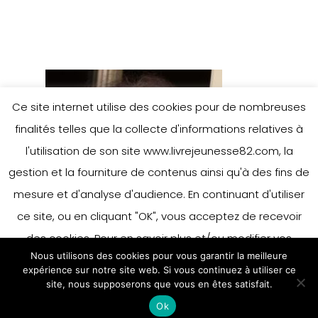
Ce site internet utilise des cookies pour de nombreuses
finalités telles que la collecte d'informations relatives à
l'utilisation de son site www.livrejeunesse82.com, la
gestion et la fourniture de contenus ainsi qu'à des fins de
mesure et d'analyse d'audience. En continuant d'utiliser
ce site, ou en cliquant "OK", vous acceptez de recevoir
des cookies. Pour en savoir plus et/ou modifier vos
Nous utilisons des cookies pour vous garantir la meilleure
préférences en matière de cookies, merci de vous référer
expérience sur notre site web. Si vous continuez à utiliser ce
à notre politique sur les cookies.
site, nous supposerons que vous en êtes satisfait.
Accepter
Ok
En savoir plus