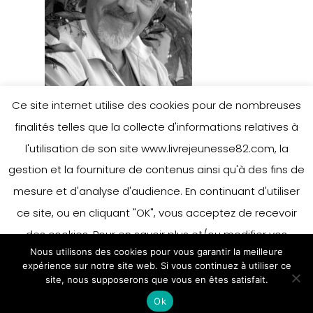
Ce site internet utilise des cookies pour de nombreuses
finalités telles que la collecte d'informations relatives à
l'utilisation de son site www.livrejeunesse82.com, la
gestion et la fourniture de contenus ainsi qu'à des fins de
mesure et d'analyse d'audience. En continuant d'utiliser
ce site, ou en cliquant "OK", vous acceptez de recevoir
des cookies. Pour en savoir plus et/ou modifier vos
Nous utilisons des cookies pour vous garantir la meilleure
préférences en matière de cookies, merci de vous référer
expérience sur notre site web. Si vous continuez à utiliser ce
à notre politique sur les cookies.
site, nous supposerons que vous en êtes satisfait.
Accepter
Ok
En savoir plus