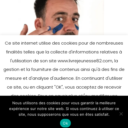
Ce site internet utilise des cookies pour de nombreuses
finalités telles que la collecte d'informations relatives à
l'utilisation de son site www.livrejeunesse82.com, la
gestion et la fourniture de contenus ainsi qu'à des fins de
mesure et d'analyse d'audience. En continuant d'utiliser
ce site, ou en cliquant "OK", vous acceptez de recevoir
des cookies. Pour en savoir plus et/ou modifier vos
Nous utilisons des cookies pour vous garantir la meilleure
préférences en matière de cookies, merci de vous référer
expérience sur notre site web. Si vous continuez à utiliser ce
à notre politique sur les cookies.
site, nous supposerons que vous en êtes satisfait.
Accepter
Ok
En savoir plus