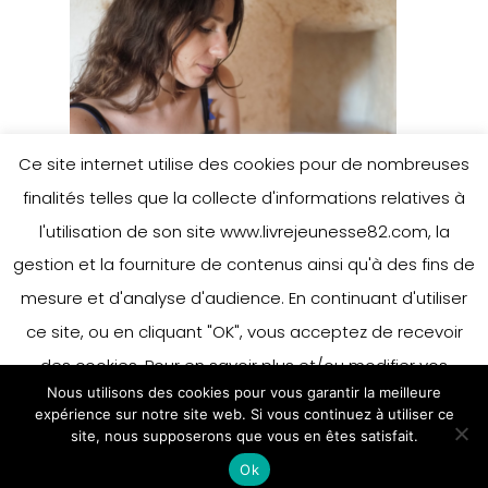
Ce site internet utilise des cookies pour de nombreuses
finalités telles que la collecte d'informations relatives à
l'utilisation de son site www.livrejeunesse82.com, la
gestion et la fourniture de contenus ainsi qu'à des fins de
mesure et d'analyse d'audience. En continuant d'utiliser
ce site, ou en cliquant "OK", vous acceptez de recevoir
des cookies. Pour en savoir plus et/ou modifier vos
Nous utilisons des cookies pour vous garantir la meilleure
préférences en matière de cookies, merci de vous référer
expérience sur notre site web. Si vous continuez à utiliser ce
à notre politique sur les cookies.
site, nous supposerons que vous en êtes satisfait.
Accepter
Ok
En savoir plus