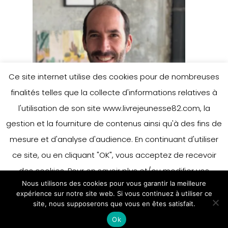
Ce site internet utilise des cookies pour de nombreuses
finalités telles que la collecte d'informations relatives à
l'utilisation de son site www.livrejeunesse82.com, la
gestion et la fourniture de contenus ainsi qu'à des fins de
mesure et d'analyse d'audience. En continuant d'utiliser
ce site, ou en cliquant "OK", vous acceptez de recevoir
des cookies. Pour en savoir plus et/ou modifier vos
Nous utilisons des cookies pour vous garantir la meilleure
préférences en matière de cookies, merci de vous référer
expérience sur notre site web. Si vous continuez à utiliser ce
à notre politique sur les cookies.
site, nous supposerons que vous en êtes satisfait.
Accepter
Ok
En savoir plus