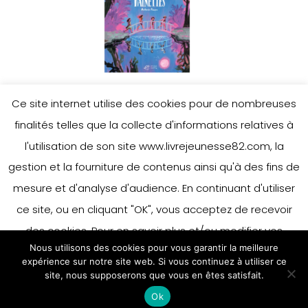
Ce site internet utilise des cookies pour de nombreuses
finalités telles que la collecte d'informations relatives à
l'utilisation de son site www.livrejeunesse82.com, la
gestion et la fourniture de contenus ainsi qu'à des fins de
mesure et d'analyse d'audience. En continuant d'utiliser
ce site, ou en cliquant "OK", vous acceptez de recevoir
des cookies. Pour en savoir plus et/ou modifier vos
Nous utilisons des cookies pour vous garantir la meilleure
préférences en matière de cookies, merci de vous référer
expérience sur notre site web. Si vous continuez à utiliser ce
à notre politique sur les cookies.
site, nous supposerons que vous en êtes satisfait.
Accepter
Ok
En savoir plus