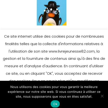
Ce site internet utilise des cookies pour de nombreuses
finalités telles que la collecte d'informations relatives à
l'utilisation de son site www.livrejeunesse82.com, la
gestion et la fourniture de contenus ainsi qu'à des fins de
mesure et d'analyse d'audience. En continuant d'utiliser
ce site, ou en cliquant "OK", vous acceptez de recevoir
des cookies. Pour en savoir plus et/ou modifier vos
Nous utilisons des cookies pour vous garantir la meilleure
préférences en matière de cookies, merci de vous référer
expérience sur notre site web. Si vous continuez à utiliser ce
à notre politique sur les cookies.
site, nous supposerons que vous en êtes satisfait.
Accepter
Ok
En savoir plus