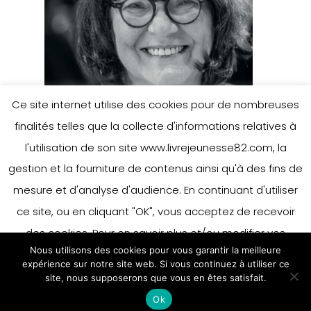
Ce site internet utilise des cookies pour de nombreuses
finalités telles que la collecte d'informations relatives à
l'utilisation de son site www.livrejeunesse82.com, la
gestion et la fourniture de contenus ainsi qu'à des fins de
mesure et d'analyse d'audience. En continuant d'utiliser
ce site, ou en cliquant "OK", vous acceptez de recevoir
des cookies. Pour en savoir plus et/ou modifier vos
Nous utilisons des cookies pour vous garantir la meilleure
préférences en matière de cookies, merci de vous référer
expérience sur notre site web. Si vous continuez à utiliser ce
à notre politique sur les cookies.
site, nous supposerons que vous en êtes satisfait.
Accepter
Ok
En savoir plus