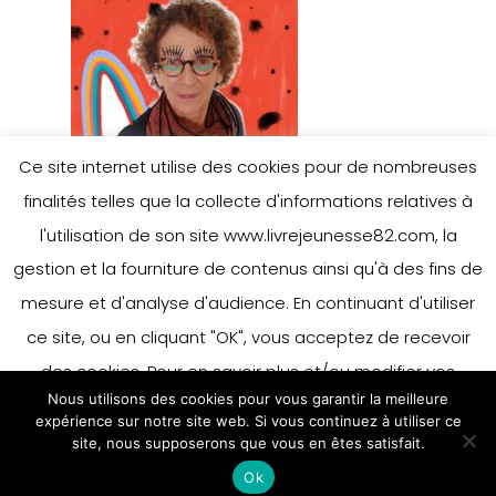
Ce site internet utilise des cookies pour de nombreuses
finalités telles que la collecte d'informations relatives à
l'utilisation de son site www.livrejeunesse82.com, la
gestion et la fourniture de contenus ainsi qu'à des fins de
mesure et d'analyse d'audience. En continuant d'utiliser
ce site, ou en cliquant "OK", vous acceptez de recevoir
des cookies. Pour en savoir plus et/ou modifier vos
Nous utilisons des cookies pour vous garantir la meilleure
préférences en matière de cookies, merci de vous référer
expérience sur notre site web. Si vous continuez à utiliser ce
à notre politique sur les cookies.
site, nous supposerons que vous en êtes satisfait.
Accepter
Ok
En savoir plus