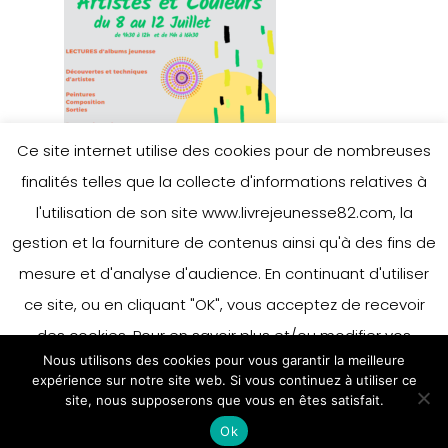
Ce site internet utilise des cookies pour de nombreuses
finalités telles que la collecte d'informations relatives à
l'utilisation de son site www.livrejeunesse82.com, la
gestion et la fourniture de contenus ainsi qu'à des fins de
mesure et d'analyse d'audience. En continuant d'utiliser
ce site, ou en cliquant "OK", vous acceptez de recevoir
des cookies. Pour en savoir plus et/ou modifier vos
Nous utilisons des cookies pour vous garantir la meilleure
préférences en matière de cookies, merci de vous référer
expérience sur notre site web. Si vous continuez à utiliser ce
à notre politique sur les cookies.
site, nous supposerons que vous en êtes satisfait.
Accepter
Ok
En savoir plus