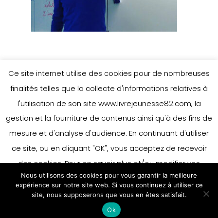
Ce site internet utilise des cookies pour de nombreuses
finalités telles que la collecte d'informations relatives à
l'utilisation de son site www.livrejeunesse82.com, la
gestion et la fourniture de contenus ainsi qu'à des fins de
mesure et d'analyse d'audience. En continuant d'utiliser
ce site, ou en cliquant "OK", vous acceptez de recevoir
des cookies. Pour en savoir plus et/ou modifier vos
Nous utilisons des cookies pour vous garantir la meilleure
préférences en matière de cookies, merci de vous référer
expérience sur notre site web. Si vous continuez à utiliser ce
à notre politique sur les cookies.
site, nous supposerons que vous en êtes satisfait.
Accepter
Ok
En savoir plus