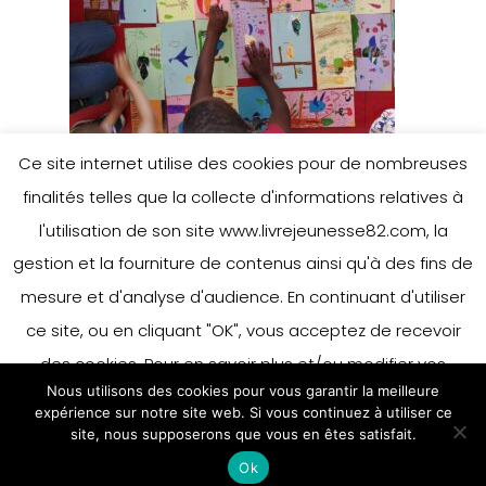
Ce site internet utilise des cookies pour de nombreuses
finalités telles que la collecte d'informations relatives à
l'utilisation de son site www.livrejeunesse82.com, la
gestion et la fourniture de contenus ainsi qu'à des fins de
mesure et d'analyse d'audience. En continuant d'utiliser
ce site, ou en cliquant "OK", vous acceptez de recevoir
des cookies. Pour en savoir plus et/ou modifier vos
Nous utilisons des cookies pour vous garantir la meilleure
préférences en matière de cookies, merci de vous référer
expérience sur notre site web. Si vous continuez à utiliser ce
à notre politique sur les cookies.
site, nous supposerons que vous en êtes satisfait.
Accepter
Ok
En savoir plus