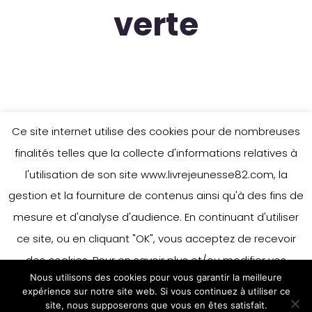
verte
Ce site internet utilise des cookies pour de nombreuses
finalités telles que la collecte d'informations relatives à
l'utilisation de son site www.livrejeunesse82.com, la
gestion et la fourniture de contenus ainsi qu'à des fins de
mesure et d'analyse d'audience. En continuant d'utiliser
ce site, ou en cliquant "OK", vous acceptez de recevoir
des cookies. Pour en savoir plus et/ou modifier vos
Nous utilisons des cookies pour vous garantir la meilleure
préférences en matière de cookies, merci de vous référer
expérience sur notre site web. Si vous continuez à utiliser ce
à notre politique sur les cookies.
site, nous supposerons que vous en êtes satisfait.
Accepter