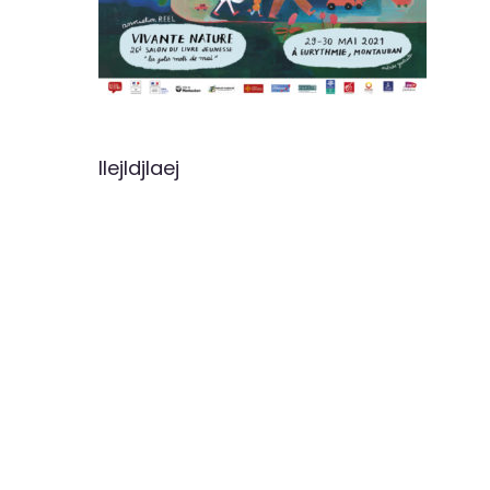
llejldjlaej