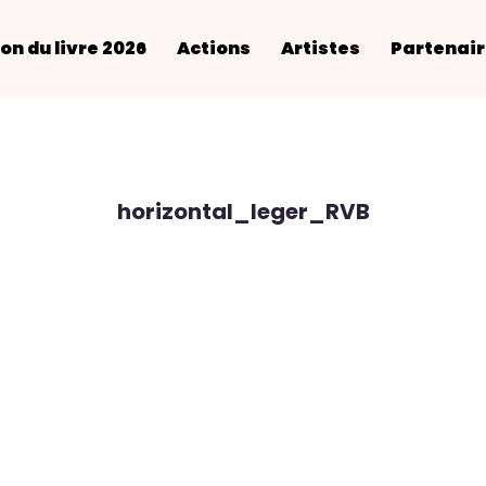
on du livre 2026
Actions
Artistes
Partenai
horizontal_leger_RVB