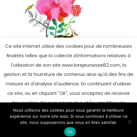
Ce site internet utilise des cookies pour de nombreuses
finalités telles que la collecte d'informations relatives à
l'utilisation de son site www.livrejeunesse82.com, la
gestion et la fourniture de contenus ainsi qu'à des fins de
mesure et d'analyse d'audience. En continuant d'utiliser
ce site, ou en cliquant "OK", vous acceptez de recevoir
des cookies. Pour en savoir plus et/ou modifier vos
Nous utilisons des cookies pour vous garantir la meilleure
préférences en matière de cookies, merci de vous référer
expérience sur notre site web. Si vous continuez à utiliser ce
à notre politique sur les cookies.
site, nous supposerons que vous en êtes satisfait.
Accepter
Ok
En savoir plus