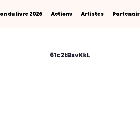
on du livre 2026
Actions
Artistes
Partenai
61c2tBsvKkL