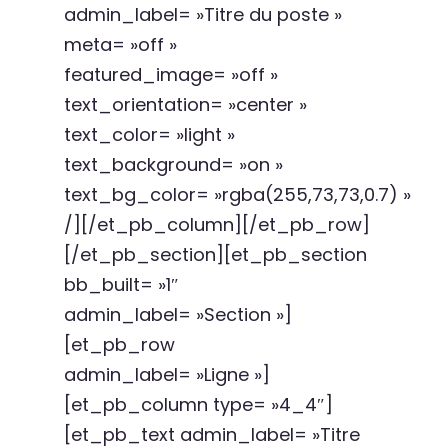
admin_label= »Titre du poste »
meta= »off »
featured_image= »off »
text_orientation= »center »
text_color= »light »
text_background= »on »
text_bg_color= »rgba(255,73,73,0.7) »
/][/et_pb_column][/et_pb_row]
[/et_pb_section][et_pb_section
bb_built= »1″
admin_label= »Section »]
[et_pb_row
admin_label= »Ligne »]
[et_pb_column type= »4_4″]
[et_pb_text admin_label= »Titre