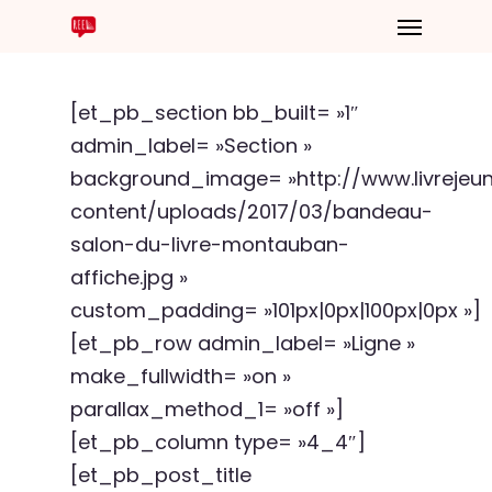
[et_pb_section bb_built= »1″
admin_label= »Section »
background_image= »http://www.livreje
content/uploads/2017/03/bandeau-
salon-du-livre-montauban-
affiche.jpg »
custom_padding= »101px|0px|100px|0px »]
[et_pb_row admin_label= »Ligne »
make_fullwidth= »on »
parallax_method_1= »off »]
[et_pb_column type= »4_4″]
[et_pb_post_title