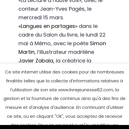
«La Lecture à haute voix», avec le
conteur Jean-Yves Pagès, le
mercredi 15 mars.
«Langues en partages»
dans le
cadre du Salon du livre, le lundi 22
mai à Mémo, avec le poète
Simon
Martin
, l’illustrateur madrilène
Javier Zabala
, la créatrice la
maison d’éditions A pas de loups
Ce site internet utilise des cookies pour de nombreuses
Laurence Nobécourt, le
finalités telles que la collecte d'informations relatives à
neuropsycholinguiste Jean-Luc
l'utilisation de son site www.livrejeunesse82.com, la
Nespoulous.
gestion et la fourniture de contenus ainsi qu'à des fins de
mesure et d'analyse d'audience. En continuant d'utiliser
Télécharger le PDF d’information
ce site, ou en cliquant "OK", vous acceptez de recevoir
avec la fiche d’inscription …
des cookies. Pour en savoir plus et/ou modifier vos